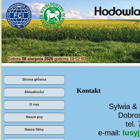
Sobota
08 sierpnia 2026
godzina 19:52:50
Strona główna
Kontakt
Aktualności
Sylwia &
O nas
Dobro
Nasze psy
tel.
Nasze filmy
e-mail:
lusy