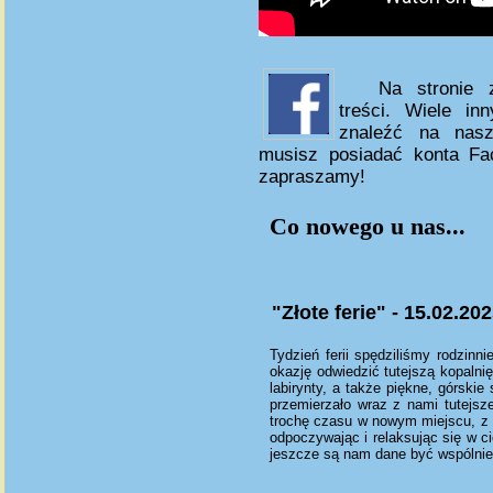
Na stronie z
treści. Wiele in
znaleźć na na
musisz posiadać konta Fac
zapraszamy!
Co nowego u nas...
"Złote ferie" - 15.02.202
Tydzień ferii spędziliśmy rodzinn
okazję odwiedzić tutejszą kopalni
labirynty, a także piękne, górskie
przemierzało wraz z nami tutejs
trochę czasu w nowym miejscu, z 
odpoczywając i relaksując się w c
jeszcze są nam dane być wspólni