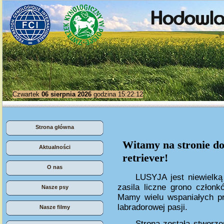
Czwartek
06 sierpnia 2026
godzina 15:22:12
Strona główna
Witamy na stronie d
Aktualności
retriever!
O nas
LUSYJA jest niewielk
zasila liczne grono człon
Nasze psy
Mamy wielu wspaniałych prz
labradorowej pasji.
Nasze filmy
Strona została stworzo