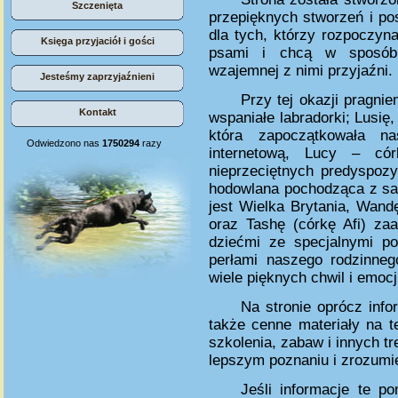
Szczenięta
przepięknych stworzeń i po
dla tych, którzy rozpoczyna
Księga przyjaciół i gości
psami i chcą w sposób 
wzajemnej z nimi przyjaźni.
Jesteśmy zaprzyjaźnieni
Przy tej okazji pragn
Kontakt
wspaniałe labradorki; Lusię
która zapoczątkowała n
Odwiedzono nas
1750294
razy
internetową, Lucy – cór
nieprzeciętnych predyspozyc
hodowlana pochodząca z same
jest Wielka Brytania, Wan
oraz Tashę (córkę Afi) za
dziećmi ze specjalnymi po
perłami naszego rodzinneg
wiele pięknych chwil i emocj
Na stronie oprócz info
także cenne materiały na t
szkolenia, zabaw i innych t
lepszym poznaniu i zrozumie
Jeśli informacje te 